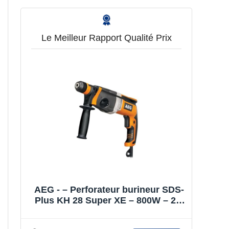
Le Meilleur Rapport Qualité Prix
AEG - – Perforateur burineur SDS-
Plus KH 28 Super XE – 800W – 2,7
J – 3 modes : perçage, perforation,
burinage – Stop de rotation &