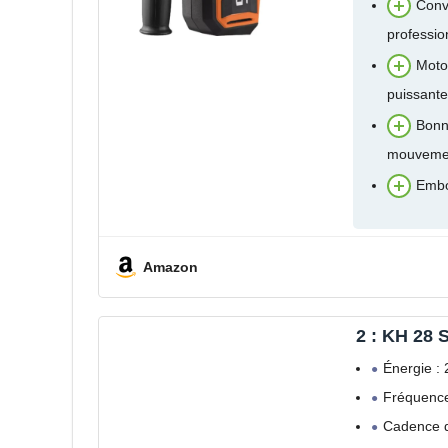
Conv
professio
Moto
puissante
Bonn
mouveme
Embo
Amazon
2 : KH 28 
Énergie :
Fréquence
Cadence d