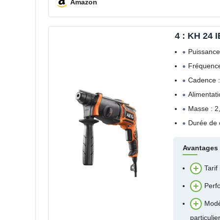
Amazon
4 : KH 24 I
Puissance
Fréquence
Cadence :
Alimentati
Masse : 2
Durée de 
Avantages
Tarif
Perf
Modè
particulie