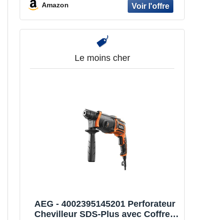
frappe – Mandrin interchangeable –
Amazon
Coffret de transport inclus
Le moins cher
AEG - 4002395145201 Perforateur
Chevilleur SDS-Plus avec Coffret,