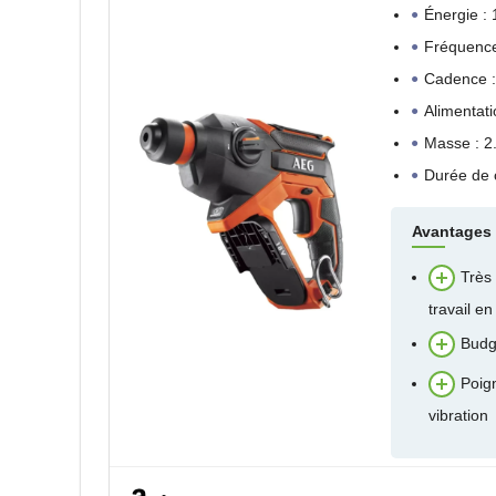
Énergie :
Fréquence
Cadence :
Alimentati
Masse : 2
Durée de 
Avantages
Très 
travail e
Budg
Poig
vibration