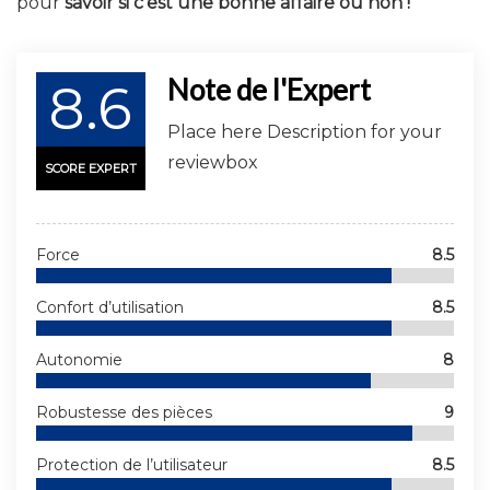
pour
savoir si c’est une bonne affaire ou non !
Note de l'Expert
8.6
Place here Description for your
reviewbox
SCORE EXPERT
Force
8.5
Confort d’utilisation
8.5
Autonomie
8
Robustesse des pièces
9
Protection de l’utilisateur
8.5