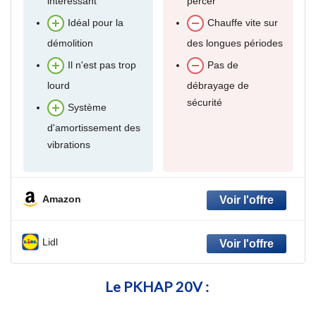
intéressant
percer
Idéal pour la
Chauffe vite sur
démolition
des longues périodes
Il n'est pas trop
Pas de
lourd
débrayage de
sécurité
Système
d'amortissement des
vibrations
Amazon
Lidl
Le PKHAP 20V :