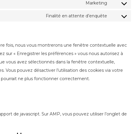
to
Marketing
google-
Consent
service
fonts
to
Finalité en attente d’enquête
google-
Consent
service
recaptcha
to
youtube
service
divers
ère fois, nous vous montrerons une fenêtre contextuelle avec
ez sur « Enregistrer les préférences » vous nous autorisez à
que vous avez sélectionnés dans la fenêtre contextuelle,
. Vous pouvez désactiver l’utilisation des cookies via votre
 pourrait ne plus fonctionner correctement.
pport de javascript. Sur AMP, vous pouvez utiliser l’onglet de