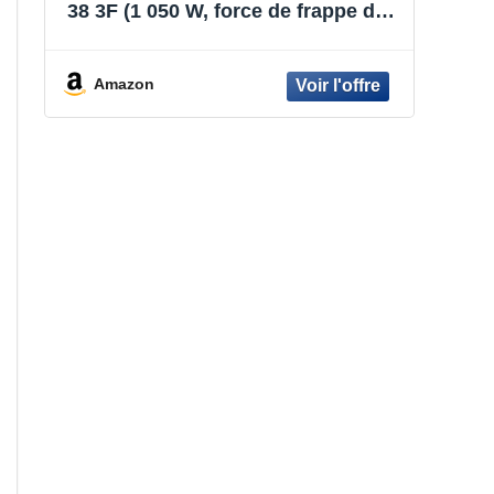
38 3F (1 050 W, force de frappe de 9
J, mandrin SDS Max, butée de
profondeur en métal)
Amazon