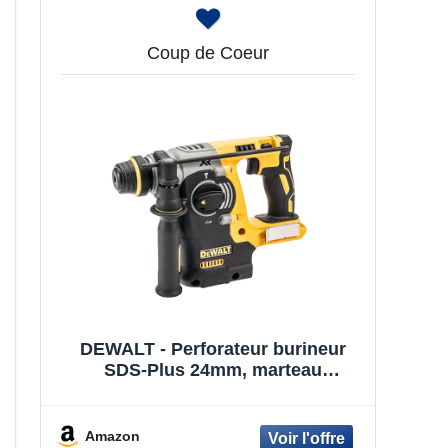
Coup de Coeur
DEWALT - Perforateur burineur
SDS-Plus 24mm, marteau
perforateur sans fil, Brushless XR
18V, Unité Nue, DCH273N-XJ
Amazon