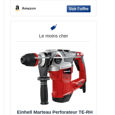
mm, chiffon, mandrin automatique,
mandrin interchangeable SDS plus,
Amazon
coffret de transport)
Le moins cher
Einhell Marteau Perforateur TE-RH