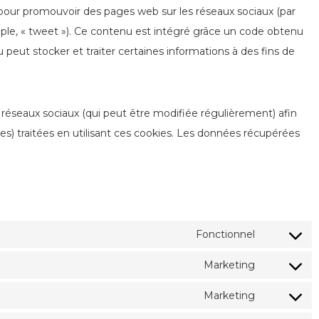
 pour promouvoir des pages web sur les réseaux sociaux (par
xemple, « tweet »). Ce contenu est intégré grâce un code obtenu
 peut stocker et traiter certaines informations à des fins de
es réseaux sociaux (qui peut être modifiée régulièrement) afin
les) traitées en utilisant ces cookies. Les données récupérées
Fonctionnel
Consent
to
Marketing
Consent
service
to
Marketing
wordpress
Consent
service