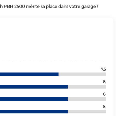
ch PBH 2500
mérite sa place dans votre garage !
7.5
8
8
8