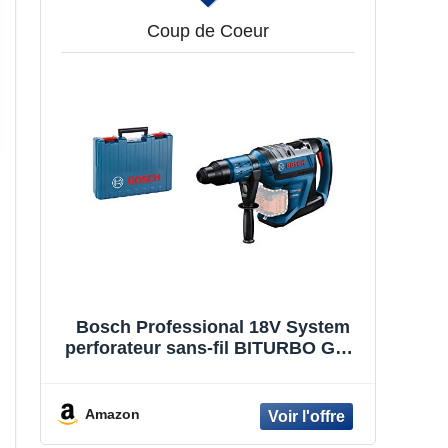
Coup de Coeur
Bosch Professional 18V System
perforateur sans-fil BITURBO GBH
18V-45 C (avec module de
connectivité, poignée auxiliaire,
tube de graisse, chiffon, coffret de
Amazon
transport)