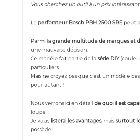
Vous cherchez un outil à un prix intéressant 
Le
perforateur Bosch PBH 2500 SRE
peut at
Parmi la
grande multitude de marques et d
une mauvaise décision.
Ce modèle fait partie de la
série DIY
(couleur
particuliers.
Mais ne croyez pas que c’est un modèle b
pour autant !
Nous verrons ici en détail
de quoi il est capa
loupe.
Je vous
listerai les avantages
, mais
surtout l
possède !